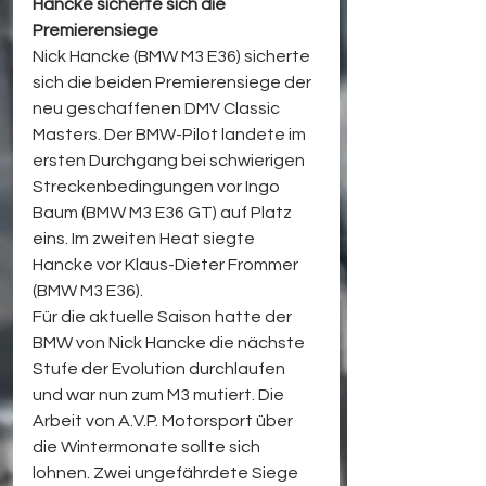
Hancke sicherte sich die 
Premierensiege
Nick Hancke (BMW M3 E36) sicherte 
sich die beiden Premierensiege der 
neu geschaffenen DMV Classic 
Masters. Der BMW-Pilot landete im 
ersten Durchgang bei schwierigen 
Streckenbedingungen vor Ingo 
Baum (BMW M3 E36 GT) auf Platz 
eins. Im zweiten Heat siegte 
Hancke vor Klaus-Dieter Frommer 
(BMW M3 E36).
Für die aktuelle Saison hatte der 
BMW von Nick Hancke die nächste 
Stufe der Evolution durchlaufen 
und war nun zum M3 mutiert. Die 
Arbeit von A.V.P. Motorsport über 
die Wintermonate sollte sich 
lohnen. Zwei ungefährdete Siege 