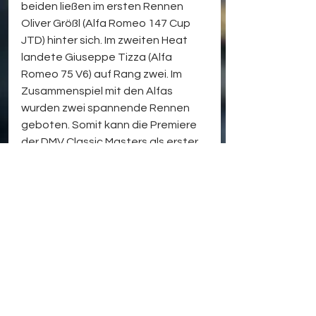
beiden ließen im ersten Rennen 
Oliver Größl (Alfa Romeo 147 Cup 
JTD) hinter sich. Im zweiten Heat 
landete Giuseppe Tizza (Alfa 
Romeo 75 V6) auf Rang zwei. Im 
Zusammenspiel mit den Alfas 
wurden zwei spannende Rennen 
geboten. Somit kann die Premiere 
der DMV Classic Masters als erster 
Erfolg verbucht werden. Als 
nächster Termin steht vom 
7.-9. Mai 
der Auftritt in Oschersleben
 auf 
dem Programm.
Fotos & Text:
 arpRedaktionsbüro 
Patrick Holzer