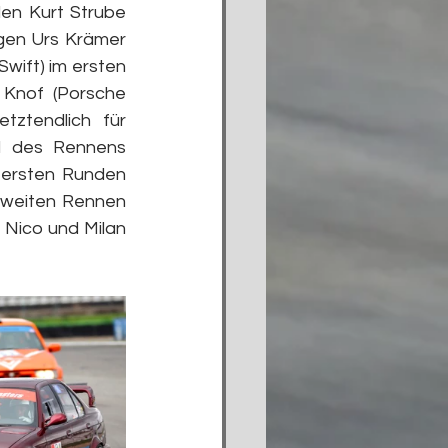
n Kurt Strube 
gen Urs Krämer 
wift) im ersten 
Knof (Porsche 
ztendlich für 
d des Rennens 
ersten Runden 
zweiten Rennen 
Nico und Milan 