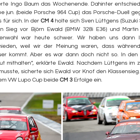
erte Ingo Baum das Wochenende. Dahinter entschiede
e jun. (beide Porsche 964 Cup) das Porsche-Duell ge
 für sich. In der 
CM 4
 holte sich Sven Lüttgens (Suzuki S
n Sieg vor Björn Ewald (BMW 328i E36) und Martin 
ifenwahl war heute schwer. Wir haben uns dann let
hieden, weil wir der Meinung waren, dass währen
er kommt. Aber es war dann doch nicht so. In den 
t mithalten“, erklärte Ewald. Nachdem Lüttgens im 
musste, sicherte sich Ewald vor Knof den Klassensieg. 
hrem VW Lupo Cup beide 
CM 3
 Erfolge ein.