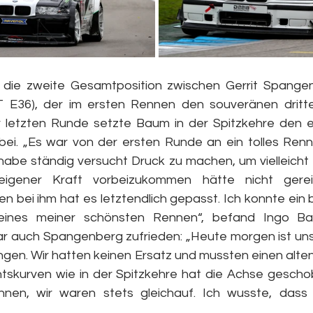
die zweite Gesamtposition zwischen Gerrit Spangen
36), der im ersten Rennen den souveränen dritt
er letzten Runde setzte Baum in der Spitzkehre den 
bei. „Es war von der ersten Runde an ein tolles Renne
abe ständig versucht Druck zu machen, um vielleicht e
eigener Kraft vorbeizukommen hätte nicht gerei
n bei ihm hat es letztendlich gepasst. Ich konnte ein 
ines meiner schönsten Rennen“, befand Ingo Bau
ar auch Spangenberg zufrieden: „Heute morgen ist uns l
gen. Wir hatten keinen Ersatz und mussten einen alten
skurven wie in der Spitzkehre hat die Achse geschob
nen, wir waren stets gleichauf. Ich wusste, dass 