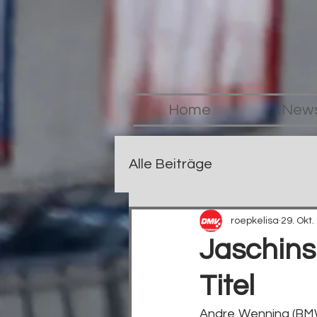
Home
New
Alle Beiträge
roepkelisa
29. Okt.
Jaschins
Titel
Andre Wenning (BMW