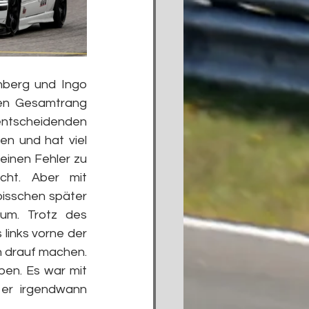
berg und Ingo 
en Gesamtrang 
entscheidenden 
n und hat viel 
inen Fehler zu 
cht. Aber mit 
bisschen später 
m. Trotz des 
inks vorne der 
 drauf machen. 
en. Es war mit 
er irgendwann 