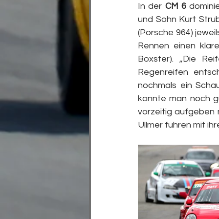
In der 
CM 6
 domini
und Sohn Kurt Strub
(Porsche 964) jeweils
Rennen einen klare
Boxster). „Die Re
Regenreifen entsc
nochmals ein Schau
konnte man noch gu
vorzeitig aufgeben 
Ullmer fuhren mit i