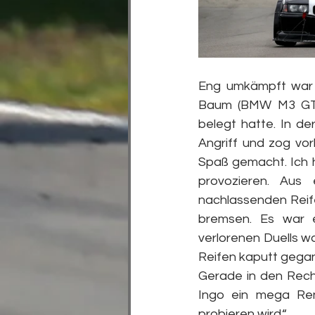
Eng umkämpft war 
Baum (BMW M3 GT E
belegt hatte. In d
Angriff und zog vor
Spaß gemacht. Ich h
provozieren. Aus 
nachlassenden Reife
bremsen. Es war e
verlorenen Duells w
Reifen kaputt gegan
Gerade in den Recht
Ingo ein mega Ren
probieren wird.“