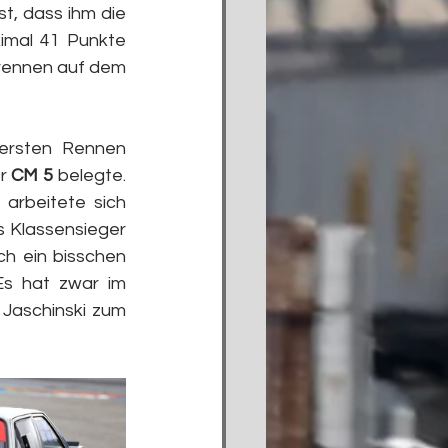
, dass ihm die 
imal 41 Punkte 
lrennen auf dem 
ersten Rennen 
r 
CM 5
 belegte. 
arbeitete sich 
s Klassensieger 
h ein bisschen 
s hat zwar im 
 Jaschinski zum 