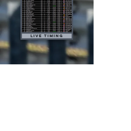
Live timing
Kontakt
HWA automotive GmbH
Tel :
0049 (0)5045 911 831
Fax : 0049 (0)321 23 24 25 26
classic-masters@email.de