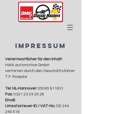
IMPRESSUM
Verantwortlicher für den Inhalt:
HWA automotive GmbH
vertreten durch den Geschäftsführer
T.F. Roepke
Tel. NL-Hannover:
05045 911831
Fax:
0321 23 24 25 26
Email:
Umsatzsteuer-ID / VAT-No.
DE
244
240 516