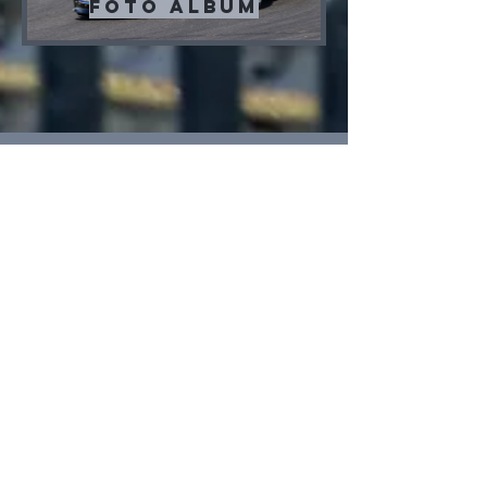
Foto album
Kontakt
HWA automotive GmbH
Tel :
0049 (0)5045 911 831
Fax : 0049 (0)321 23 24 25 26
classic-masters@email.de
Termine 2026
07.-08.03. Testtage Hockenheim
27.-29.03. Hockenheim
24.-26.04. Oschersleben