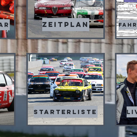
Zeitplan
AR
Fah
Starterliste
Li