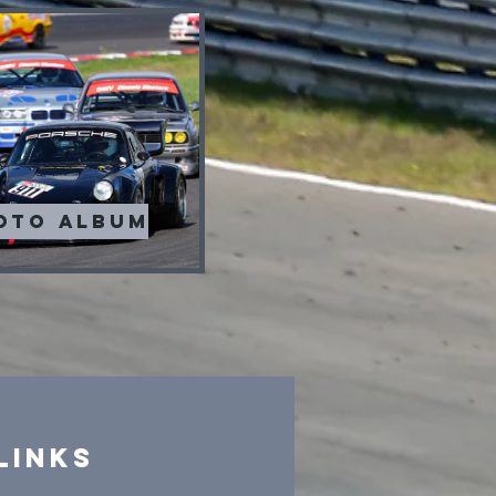
oto album
Links