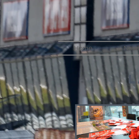
Home
New
L