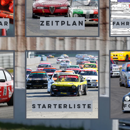
Zeitplan
AR
Fah
Starterliste
F