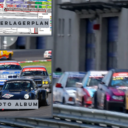
rerlagerplan
oto album