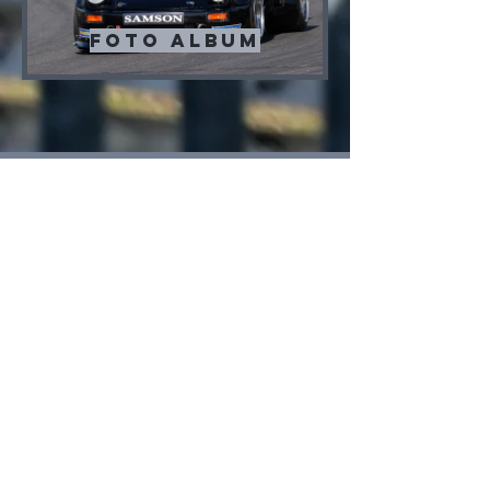
Foto album
Kontakt
HWA automotive GmbH
Tel :
0049 (0)5045 911 831
Fax : 0049 (0)321 23 24 25 26
classic-masters@email.de
Termine 2026
07.-08.03. Testtage Hockenheim
27.-29.03. Hockenheim