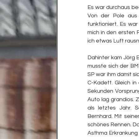
Es war durchaus bee
Von der Pole aus
funktioniert. Es wa
mich in den ersten 
ich etwas Luft raus
Dahinter kam Jörg B
musste sich der BMW
SP war ihm damit si
C-Kadett. Gleich in
Sekunden Vorsprung
Auto lag grandios. 
als letztes Jahr. 
Bernhard. Mit seine
schönes Rennen. Das
Asthma Erkrankung s