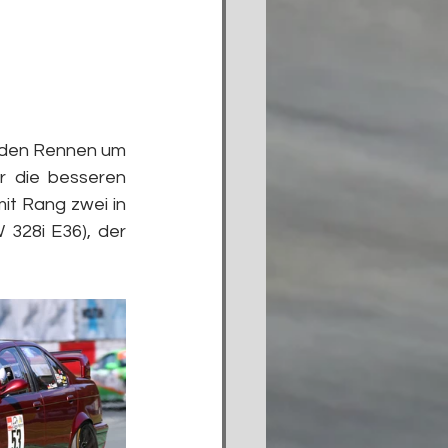
iden Rennen um 
r die besseren 
t Rang zwei in 
328i E36), der 