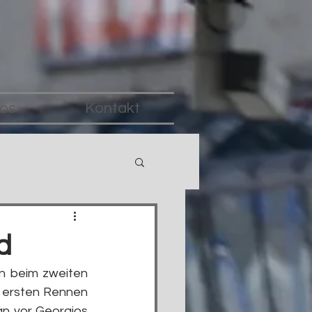
fos
Kontakt
d
 beim zweiten 
 ersten Rennen 
n vor Georgios 