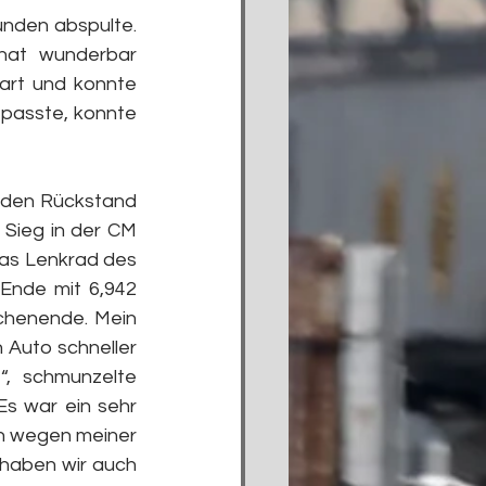
nden abspulte. 
at wunderbar 
tart und konnte 
passte, konnte 
nden Rückstand 
Sieg in der CM 
das Lenkrad des 
Ende mit 6,942 
chenende. Mein 
Auto schneller 
, schmunzelte 
Es war ein sehr 
h wegen meiner 
haben wir auch 