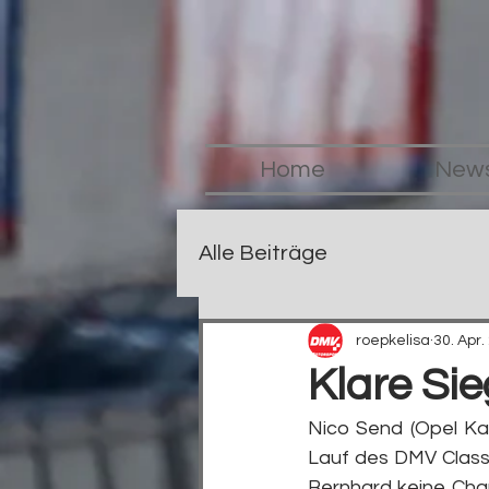
Home
New
Alle Beiträge
roepkelisa
30. Apr.
Klare Si
Nico Send (Opel Ka
Lauf des DMV Classi
Bernhard keine Cha