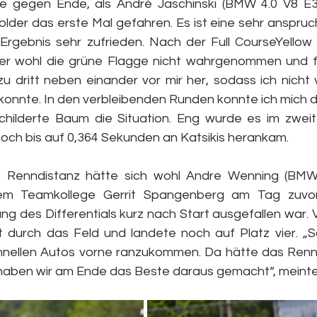
 gegen Ende, als André Jaschinski (BMW 4.0 V8 E30
Zolder das erste Mal gefahren. Es ist eine sehr anspruch
Ergebnis sehr zufrieden. Nach der Full CourseYellow h
rer wohl die grüne Flagge nicht wahrgenommen und fu
dritt neben einander vor mir her, sodass ich nicht 
konnte. In den verbleibenden Runden konnte ich mich d
childerte Baum die Situation. Eng wurde es im zweit
ch bis auf 0,364 Sekunden an Katsikis herankam.
e Renndistanz hätte sich wohl Andre Wenning (BM
em Teamkollege Gerrit Spangenberg am Tag zuvor
ng des Differentials kurz nach Start ausgefallen war. 
t durch das Feld und landete noch auf Platz vier. „S
hnellen Autos vorne ranzukommen. Da hätte das Renn
haben wir am Ende das Beste daraus gemacht“, meint