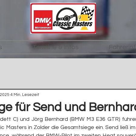
s
Termine & Infos
Fahrerin
 2025
4 Min. Lesezeit
ege für Send und Bernhar
dett C) und Jörg Bernhard (BMW M3 E36 GTR) fuhren
c Masters in Zolder die Gesamtsiege ein. Send ließ im
nce, während der BMW-Pilot im zweiten Heat souverä