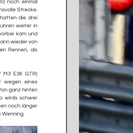
) noch einmal 
svolle Strecke. 
atten die drei 
hren weiter in 
vorbei kam und 
ann wieder von 
en Rennen, als 
W M3 E36 GTR) 
 wegen eines 
Von ganz hinten 
o wirds schwer 
en noch länger 
e Wenning.