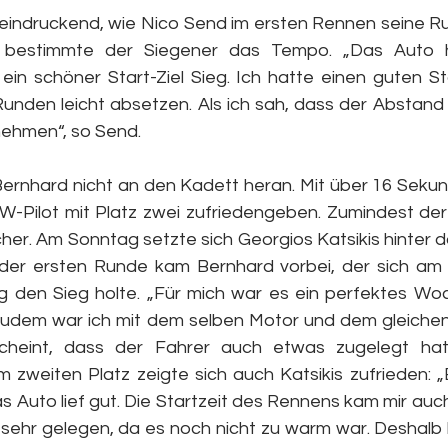
indruckend, wie Nico Send im ersten Rennen seine Ru
 bestimmte der Siegener das Tempo. „Das Auto h
r ein schöner Start-Ziel Sieg. Ich hatte einen guten S
Runden leicht absetzen. Als ich sah, dass der Abstand 
nehmen“, so Send.
ernhard nicht an den Kadett heran. Mit über 16 Seku
-Pilot mit Platz zwei zufriedengeben. Zumindest der 
cher. Am Sonntag setzte sich Georgios Katsikis hinter 
 der ersten Runde kam Bernhard vorbei, der sich am 
 den Sieg holte. „Für mich war es ein perfektes Wo
Zudem war ich mit dem selben Motor und dem gleichen 
Scheint, dass der Fahrer auch etwas zugelegt hat“
m zweiten Platz zeigte sich auch Katsikis zufrieden: „
 Auto lief gut. Die Startzeit des Rennens kam mir auc
ehr gelegen, da es noch nicht zu warm war. Deshalb 