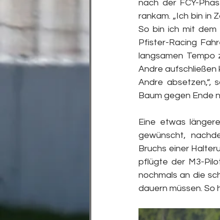
nach der FCY-Phase
rankam. „Ich bin in 
So bin ich mit dem 
Pfister-Racing Fah
langsamen Tempo zu 
Andre aufschließen 
Andre absetzen,“, s
Baum gegen Ende no
Eine etwas länger
gewünscht, nachd
Bruchs einer Halteru
pflügte der M3-Pilo
nochmals an die sc
dauern müssen. So 