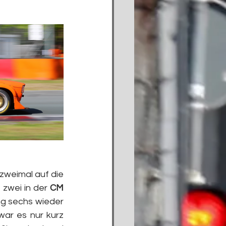
weimal auf die 
 zwei in der 
CM 
g sechs wieder 
ar es nur kurz 