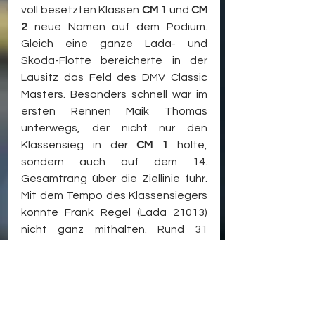
voll besetzten Klassen 
CM 1
 und 
CM 
2
 neue Namen auf dem Podium. 
Gleich eine ganze Lada- und 
Skoda-Flotte bereicherte in der 
Lausitz das Feld des DMV Classic 
Masters. Besonders schnell war im 
ersten Rennen Maik Thomas 
unterwegs, der nicht nur den 
Klassensieg in der 
CM 1
 holte, 
sondern auch auf dem 14. 
Gesamtrang über die Ziellinie fuhr. 
Mit dem Tempo des Klassensiegers 
konnte Frank Regel (Lada 21013) 
nicht ganz mithalten. Rund 31 
Sekunden hinter Thomas sah der 
Lada-Pilot das schwarz-weiß 
karierte Tuch. Dritter in der 
CM 1
wurde Frank Lode im schönen 
Skoda 130 RS. Für das zweite 