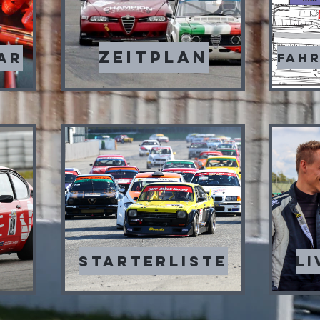
Zeitplan
AR
Fah
Starterliste
Li