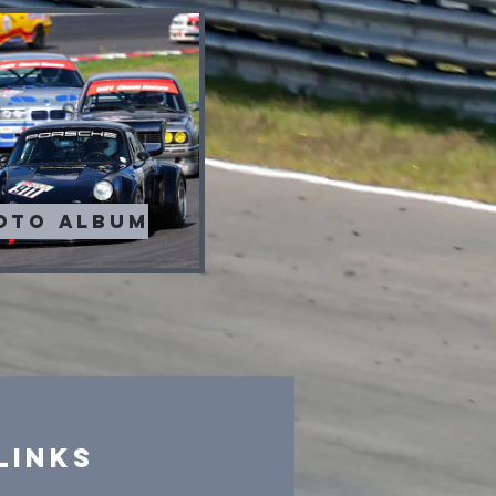
oto album
Links