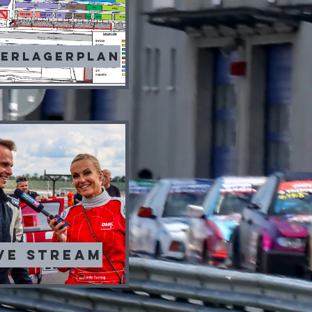
rerlagerplan
ve Stream